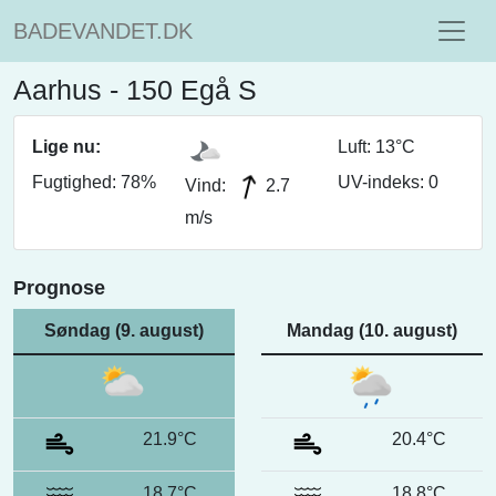
BADEVANDET.DK
Aarhus - 150 Egå S
Lige nu:
Luft: 13°C
Fugtighed: 78%
UV-indeks: 0
Vind:
2.7
m/s
Prognose
Søndag (9. august)
Mandag (10. august)
21.9°C
20.4°C
18.7°C
18.8°C