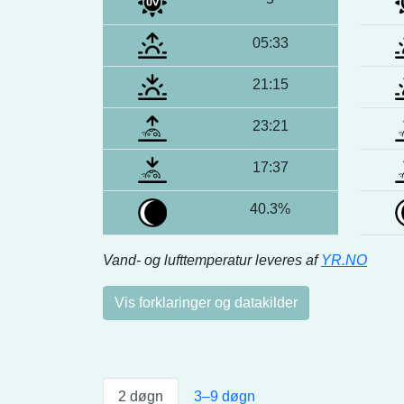
05:33
21:15
23:21
17:37
40.3%
Vand- og lufttemperatur leveres af
YR.NO
Vis forklaringer og datakilder
2 døgn
3–9 døgn