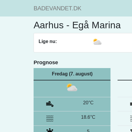
BADEVANDET.DK
Aarhus - Egå Marina
Lige nu:
Prognose
Fredag (7. august)
20°C
18.6°C
5