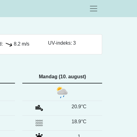
UV-indeks: 3
d:
8.2 m/s
Mandag (10. august)
20.9°C
18.9°C
1