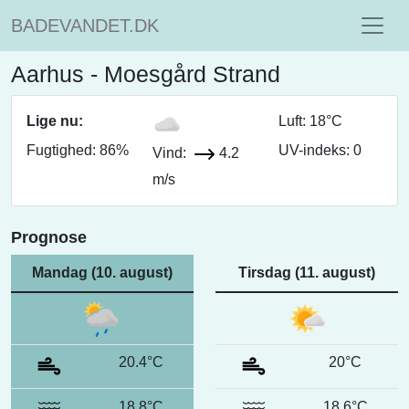
BADEVANDET.DK
Aarhus - Moesgård Strand
Lige nu:
Luft: 18°C
Fugtighed: 86%
UV-indeks: 0
Vind:
4.2
m/s
Prognose
Mandag (10. august)
Tirsdag (11. august)
20.4°C
20°C
18.8°C
18.6°C