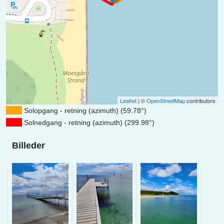
Leaflet
| ©
OpenStreetMap
contributors
Solopgang - retning (azimuth) (59.78°)
Solnedgang - retning (azimuth) (299.98°)
Billeder