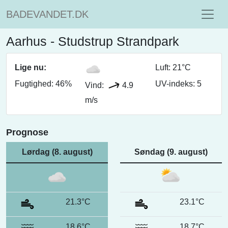
BADEVANDET.DK
Aarhus - Studstrup Strandpark
Lige nu:
Luft: 21°C
Fugtighed: 46%
UV-indeks: 5
Vind:
4.9
m/s
Prognose
Lørdag (8. august)
Søndag (9. august)
21.3°C
23.1°C
18.6°C
18.7°C