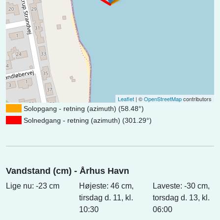
Leaflet
| ©
OpenStreetMap
contributors
Solopgang - retning (azimuth) (58.48°)
Solnedgang - retning (azimuth) (301.29°)
Vandstand (cm) - Århus Havn
Lige nu: -23 cm
Højeste: 46 cm,
Laveste: -30 cm,
tirsdag d. 11, kl.
torsdag d. 13, kl.
10:30
06:00