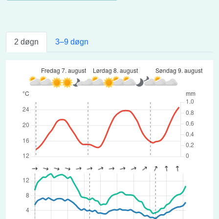
2 døgn
3–9 døgn