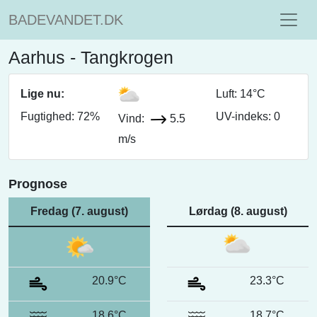
BADEVANDET.DK
Aarhus - Tangkrogen
Lige nu:
Luft: 14°C
Fugtighed: 72%
UV-indeks: 0
Vind:
5.5
m/s
Prognose
Fredag (7. august)
Lørdag (8. august)
20.9°C
23.3°C
18.6°C
18.7°C