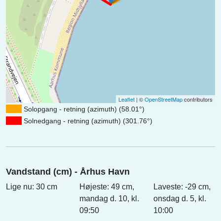
Leaflet
| ©
OpenStreetMap
contributors
Solopgang - retning (azimuth) (58.01°)
Solnedgang - retning (azimuth) (301.76°)
Vandstand (cm) - Århus Havn
Lige nu: 30 cm
Højeste: 49 cm,
Laveste: -29 cm,
mandag d. 10, kl.
onsdag d. 5, kl.
09:50
10:00