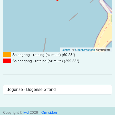
Leaflet
| ©
OpenStreetMap
contributors
Solopgang - retning (azimuth) (60.23°)
Solnedgang - retning (azimuth) (299.53°)
Copyright ©
lwd
2026 -
Om siden
-