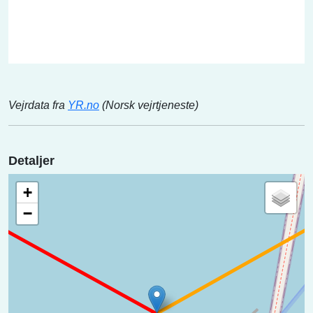
Vejrdata fra
YR.no
(Norsk vejrtjeneste)
Detaljer
+
−