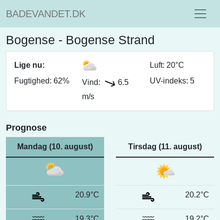
BADEVANDET.DK
Bogense - Bogense Strand
Lige nu:
Luft: 20°C
Fugtighed: 62%
UV-indeks: 5
Vind:
6.5
m/s
Prognose
Mandag (10. august)
Tirsdag (11. august)
20.9°C
20.2°C
19.3°C
19.2°C