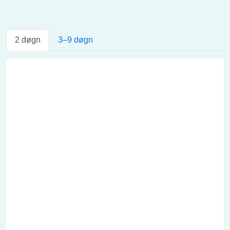
2 døgn
3–9 døgn