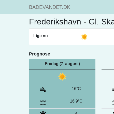
BADEVANDET.DK
Frederikshavn - Gl. Sk
Lige nu:
Prognose
Fredag (7. august)
16°C
16.9°C
4