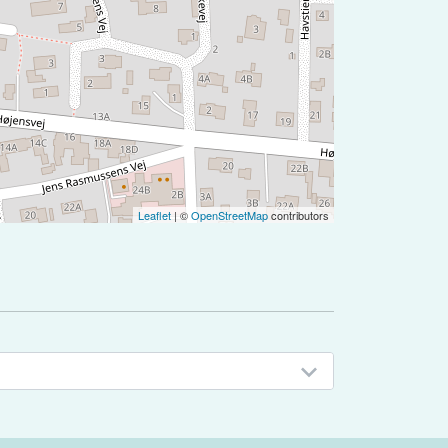
Leaflet
| ©
OpenStreetMap
contributors