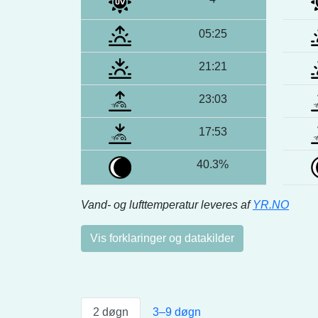
05:25
21:21
23:03
17:53
40.3%
Vand- og lufttemperatur leveres af
YR.NO
Vis forklaringer og datakilder
2 døgn
3–9 døgn