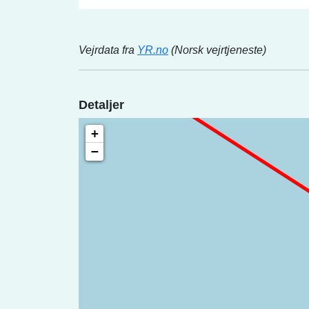
Vejrdata fra
YR.no
(Norsk vejrtjeneste)
Detaljer
+
−