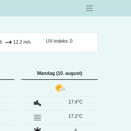
UV-indeks: 0
d:
12.2 m/s
Mandag (10. august)
17.4°C
17.2°C
4