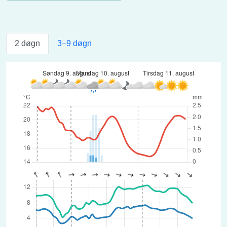
2 døgn
3–9 døgn