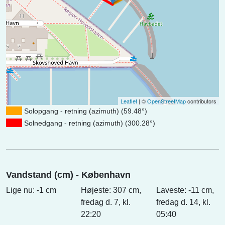
Leaflet
| ©
OpenStreetMap
contributors
Solopgang - retning (azimuth) (59.48°)
Solnedgang - retning (azimuth) (300.28°)
Vandstand (cm) - København
Lige nu: -1 cm
Højeste: 307 cm,
Laveste: -11 cm,
fredag d. 7, kl.
fredag d. 14, kl.
22:20
05:40