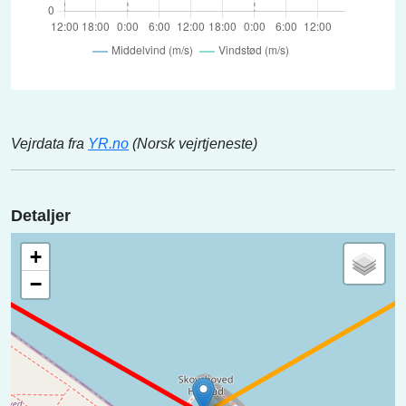
Vejrdata fra
YR.no
(Norsk vejrtjeneste)
Detaljer
+
−