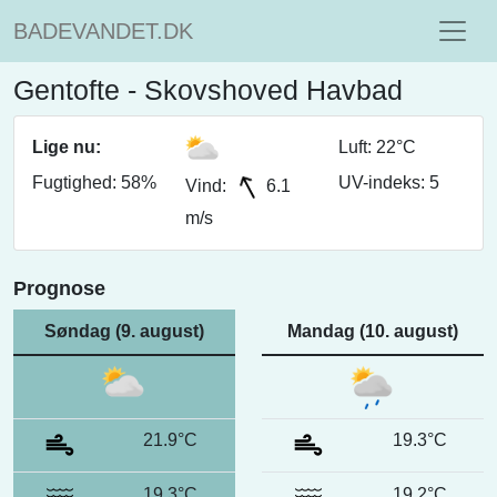
BADEVANDET.DK
Gentofte - Skovshoved Havbad
Lige nu:
Luft: 22°C
Fugtighed: 58%
UV-indeks: 5
Vind:
6.1
m/s
Prognose
Søndag (9. august)
Mandag (10. august)
21.9°C
19.3°C
19.3°C
19.2°C