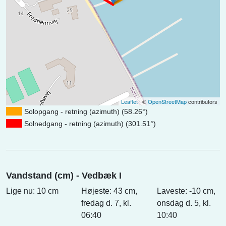
Leaflet
| ©
OpenStreetMap
contributors
Solopgang - retning (azimuth) (58.26°)
Solnedgang - retning (azimuth) (301.51°)
Vandstand (cm) - Vedbæk I
Lige nu: 10 cm
Højeste: 43 cm,
Laveste: -10 cm,
fredag d. 7, kl.
onsdag d. 5, kl.
06:40
10:40