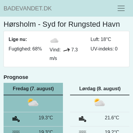
BADEVANDET.DK
Hørsholm - Syd for Rungsted Havn
Lige nu:
Luft: 18°C
Fugtighed: 68%
UV-indeks: 0
Vind:
7.3
m/s
Prognose
Fredag (7. august)
Lørdag (8. august)
19.3°C
21.6°C
19.3°C
19.2°C