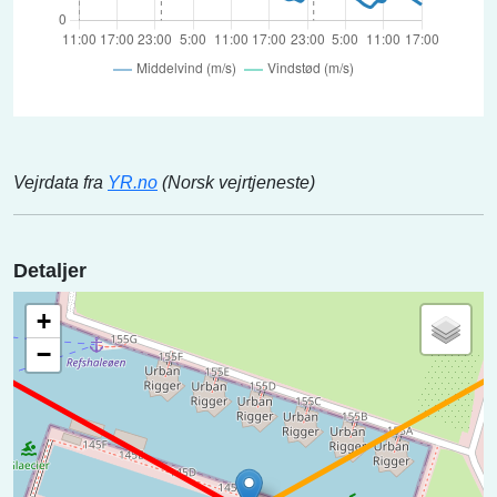
Vejrdata fra
YR.no
(Norsk vejrtjeneste)
Detaljer
+
−