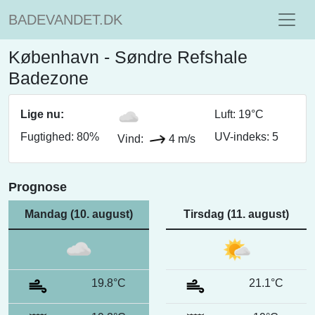
BADEVANDET.DK
København - Søndre Refshale
Badezone
Lige nu:
Luft: 19°C
Fugtighed: 80%
UV-indeks: 5
Vind:
4 m/s
Prognose
Mandag (10. august)
Tirsdag (11. august)
19.8°C
21.1°C