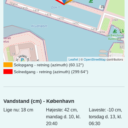
Leaflet
| ©
OpenStreetMap
contributors
Solopgang - retning (azimuth) (60.12°)
Solnedgang - retning (azimuth) (299.64°)
Vandstand (cm) - København
Lige nu: 18 cm
Højeste: 42 cm,
Laveste: -10 cm,
mandag d. 10, kl.
torsdag d. 13, kl.
20:40
06:30