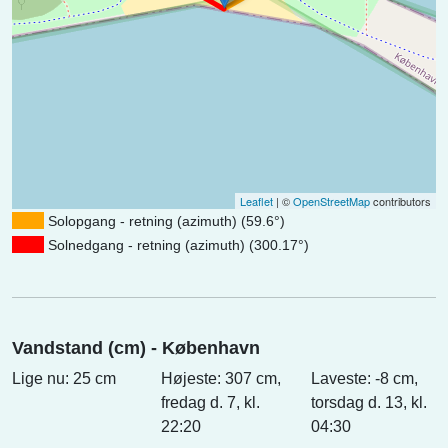
Leaflet
| ©
OpenStreetMap
contributors
Solopgang - retning (azimuth) (59.6°)
Solnedgang - retning (azimuth) (300.17°)
Vandstand (cm) - København
Lige nu: 25 cm
Højeste: 307 cm,
Laveste: -8 cm,
fredag d. 7, kl.
torsdag d. 13, kl.
22:20
04:30