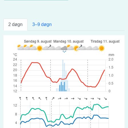
2 døgn
3–9 døgn