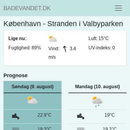
BADEVANDET.DK
København - Stranden i Valbyparken
Lige nu:
Luft: 15°C
Fugtighed: 89%
UV-indeks: 0
Vind:
3.4
m/s
Prognose
Søndag (9. august)
Mandag (10. august)
22.9°C
19°C
19.3°C
19.2°C