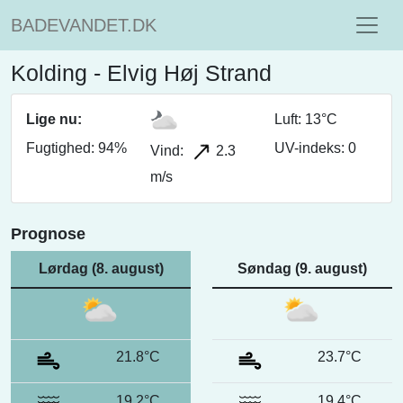
BADEVANDET.DK
Kolding - Elvig Høj Strand
Lige nu:
Luft: 13°C
Fugtighed: 94%
UV-indeks: 0
Vind:
2.3
m/s
Prognose
Lørdag (8. august)
Søndag (9. august)
21.8°C
23.7°C
19.2°C
19.4°C