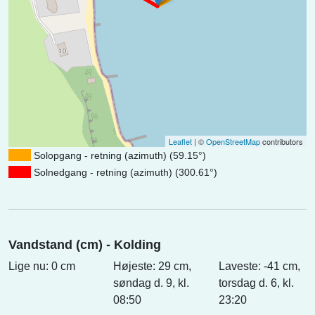
Leaflet
| ©
OpenStreetMap
contributors
Solopgang - retning (azimuth) (59.15°)
Solnedgang - retning (azimuth) (300.61°)
Vandstand (cm) - Kolding
Lige nu: 0 cm
Højeste: 29 cm,
Laveste: -41 cm,
søndag d. 9, kl.
torsdag d. 6, kl.
08:50
23:20