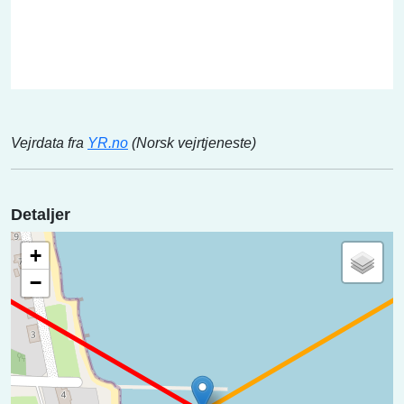
Vejrdata fra
YR.no
(Norsk vejrtjeneste)
Detaljer
+
−