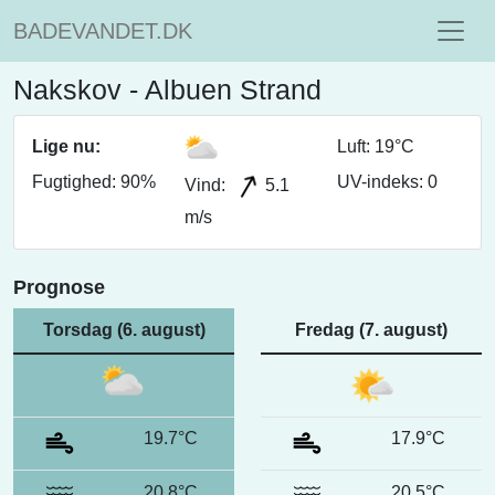
BADEVANDET.DK
Nakskov - Albuen Strand
Lige nu:
Luft: 19°C
Fugtighed: 90%
UV-indeks: 0
Vind:
5.1
m/s
Prognose
Torsdag (6. august)
Fredag (7. august)
19.7°C
17.9°C
20.8°C
20.5°C