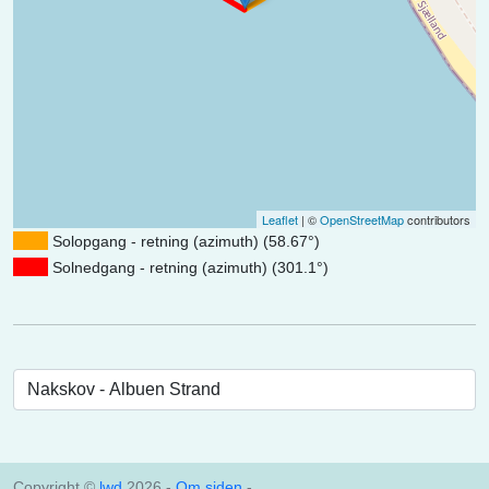
Leaflet
| ©
OpenStreetMap
contributors
Solopgang - retning (azimuth) (58.67°)
Solnedgang - retning (azimuth) (301.1°)
Copyright ©
lwd
2026 -
Om siden
-