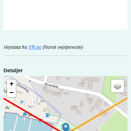
Vejrdata fra
YR.no
(Norsk vejrtjeneste)
Detaljer
+
−