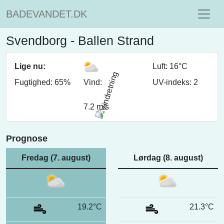
BADEVANDET.DK
Svendborg - Ballen Strand
Lige nu:
Luft: 16°C
Fugtighed: 65%
Vind:
UV-indeks: 2
7.2 m/s
Prognose
Fredag (7. august)
Lørdag (8. august)
19.2°C
21.3°C