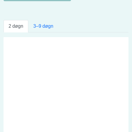
2 døgn
3–9 døgn