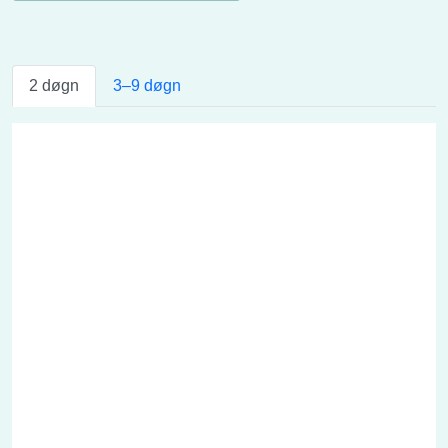
2 døgn
3–9 døgn