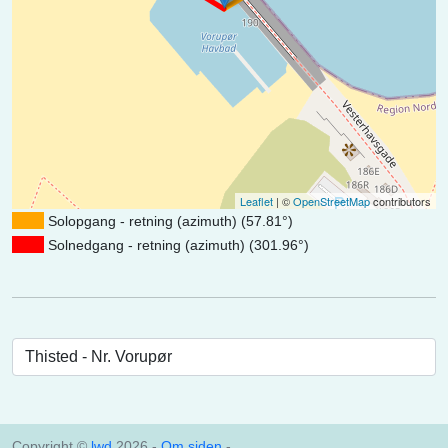
Leaflet
| ©
OpenStreetMap
contributors
Solopgang - retning (azimuth) (57.81°)
Solnedgang - retning (azimuth) (301.96°)
Copyright ©
lwd
2026 -
Om siden
-