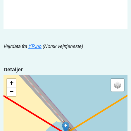
Vejrdata fra
YR.no
(Norsk vejrtjeneste)
Detaljer
+
−