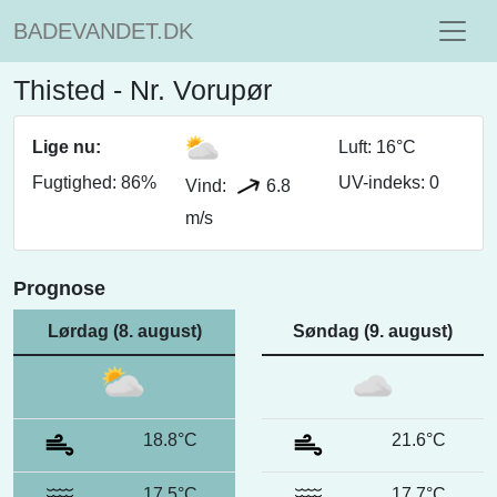
BADEVANDET.DK
Thisted - Nr. Vorupør
Lige nu:
Luft: 16°C
Fugtighed: 86%
UV-indeks: 0
Vind:
6.8
m/s
Prognose
Lørdag (8. august)
Søndag (9. august)
18.8°C
21.6°C
17.5°C
17.7°C