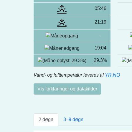
05:46
21:19
-
19:04
29.3%
Vand- og lufttemperatur leveres af
YR.NO
Vis forklaringer og datakilder
2 døgn
3–9 døgn