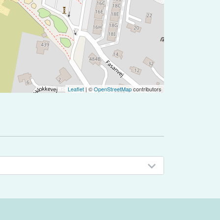
Leaflet
| ©
OpenStreetMap
contributors