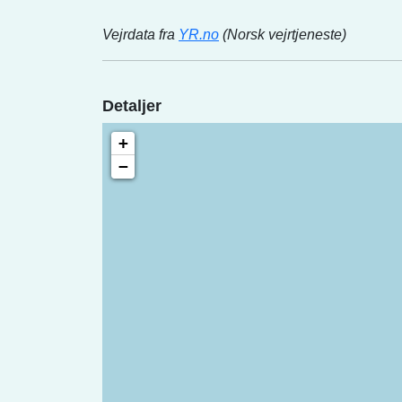
Vejrdata fra
YR.no
(Norsk vejrtjeneste)
Detaljer
+
−