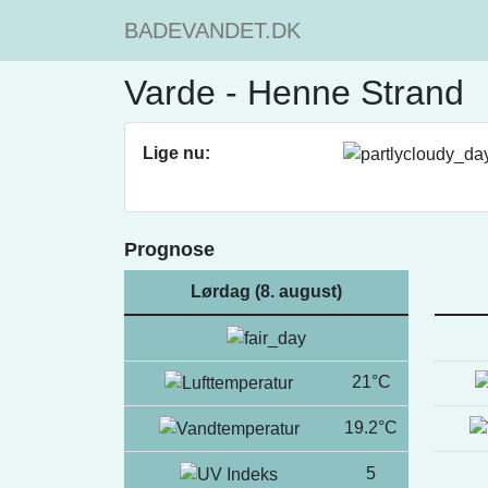
BADEVANDET.DK
Varde - Henne Strand
Lige nu:
Prognose
Lørdag (8. august)
21°C
19.2°C
5