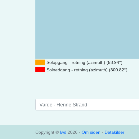
Solopgang - retning (azimuth) (58.94°)
Solnedgang - retning (azimuth) (300.82°)
Varde - Henne Strand
Copyright ©
lwd
2026 -
Om siden
-
Datakilder