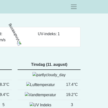
d:
UV-indeks: 1
 m/s
Tirsdag (11. august)
8.3°C
17.4°C
9.4°C
19.2°C
5
3