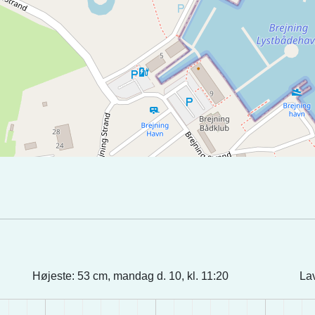
Højeste: 53 cm, mandag d. 10, kl. 11:20
Lav