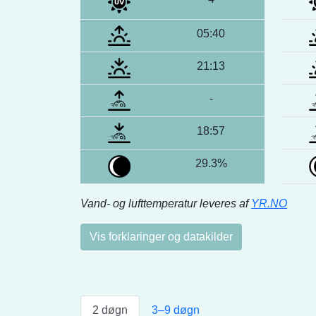
05:40
21:13
-
18:57
29.3%
Vand- og lufttemperatur leveres af
YR.NO
Vis forklaringer og datakilder
2 døgn
3–9 døgn