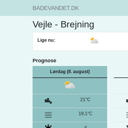
BADEVANDET.DK
Vejle - Brejning
Lige nu:
Prognose
Lørdag (8. august)
21°C
19.1°C
4