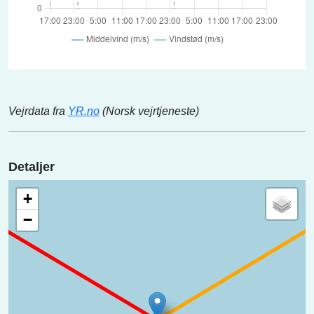
Vejrdata fra
YR.no
(Norsk vejrtjeneste)
Detaljer
+
−