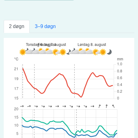
2 døgn
3–9 døgn