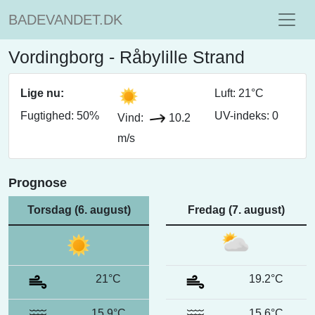
BADEVANDET.DK
Vordingborg - Råbylille Strand
Lige nu:
Luft: 21°C
Fugtighed: 50%
UV-indeks: 0
Vind:
10.2
m/s
Prognose
Torsdag (6. august)
Fredag (7. august)
21°C
19.2°C
15.9°C
15.6°C