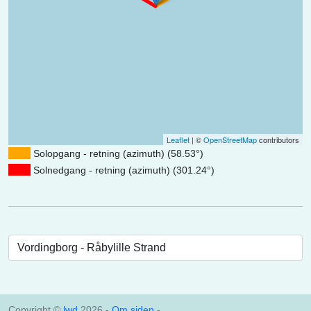
Leaflet
| ©
OpenStreetMap
contributors
Solopgang - retning (azimuth) (58.53°)
Solnedgang - retning (azimuth) (301.24°)
Copyright ©
lwd
2026 -
Om siden
-