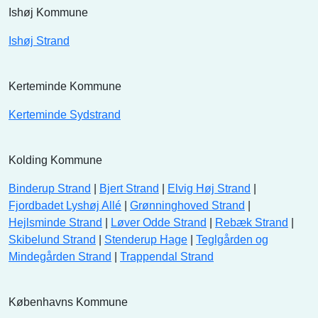
Ishøj Kommune
Ishøj Strand
Kerteminde Kommune
Kerteminde Sydstrand
Kolding Kommune
Binderup Strand
|
Bjert Strand
|
Elvig Høj Strand
|
Fjordbadet Lyshøj Allé
|
Grønninghoved Strand
|
Hejlsminde Strand
|
Løver Odde Strand
|
Rebæk Strand
|
Skibelund Strand
|
Stenderup Hage
|
Teglgården og
Mindegården Strand
|
Trappendal Strand
Københavns Kommune