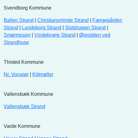
Svendborg Kommune
Ballen Strand
|
Christiansminde Strand
|
Færgegården
Strand
|
Lundeborg Strand
|
Slotshagen Strand
|
Smørmosen
|
Vindebyøre Strand
|
Øreodden ved
Strandhuse
Thisted Kommune
Nr. Vorupør
|
Klitmøller
Vallensbæk Kommune
Vallensbæk Strand
Varde Kommune