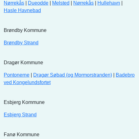
Nørrekås
|
Dueodde
|
Melsted
|
Nørrekås
|
Hullehavn
|
Hasle Havnebad
Brøndby Kommune
Brøndby Strand
Dragør Kommune
Pontonerne
|
Dragør Søbad (og Mormorstranden)
|
Badebro
ved Kongelundsfortet
Esbjerg Kommune
Esbjerg Strand
Fanø Kommune