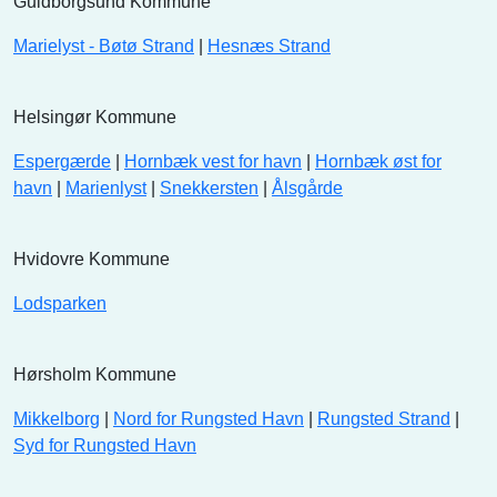
Guldborgsund Kommune
Marielyst - Bøtø Strand
|
Hesnæs Strand
Helsingør Kommune
Espergærde
|
Hornbæk vest for havn
|
Hornbæk øst for
havn
|
Marienlyst
|
Snekkersten
|
Ålsgårde
Hvidovre Kommune
Lodsparken
Hørsholm Kommune
Mikkelborg
|
Nord for Rungsted Havn
|
Rungsted Strand
|
Syd for Rungsted Havn