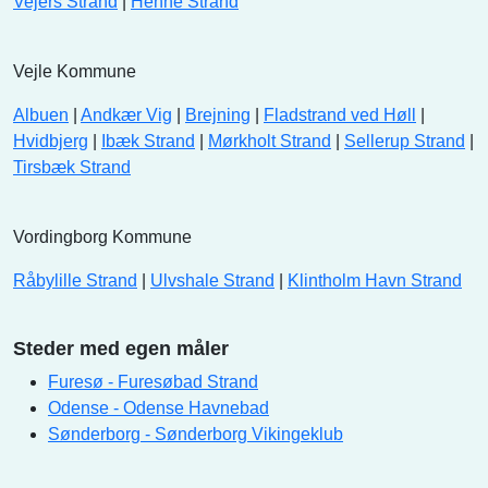
Vejers Strand
|
Henne Strand
Vejle Kommune
Albuen
|
Andkær Vig
|
Brejning
|
Fladstrand ved Høll
|
Hvidbjerg
|
Ibæk Strand
|
Mørkholt Strand
|
Sellerup Strand
|
Tirsbæk Strand
Vordingborg Kommune
Råbylille Strand
|
Ulvshale Strand
|
Klintholm Havn Strand
Steder med egen måler
Furesø - Furesøbad Strand
Odense - Odense Havnebad
Sønderborg - Sønderborg Vikingeklub