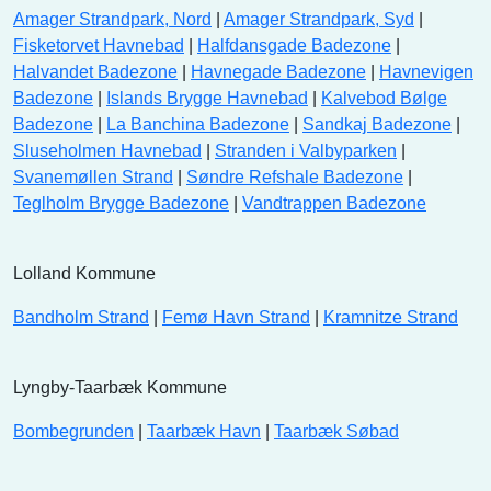
Amager Strandpark, Nord
|
Amager Strandpark, Syd
|
Fisketorvet Havnebad
|
Halfdansgade Badezone
|
Halvandet Badezone
|
Havnegade Badezone
|
Havnevigen
Badezone
|
Islands Brygge Havnebad
|
Kalvebod Bølge
Badezone
|
La Banchina Badezone
|
Sandkaj Badezone
|
Sluseholmen Havnebad
|
Stranden i Valbyparken
|
Svanemøllen Strand
|
Søndre Refshale Badezone
|
Teglholm Brygge Badezone
|
Vandtrappen Badezone
Lolland Kommune
Bandholm Strand
|
Femø Havn Strand
|
Kramnitze Strand
Lyngby-Taarbæk Kommune
Bombegrunden
|
Taarbæk Havn
|
Taarbæk Søbad