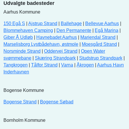
Udvalgte badesteder
Aarhus Kommune
150 Egå S
|
Ajstrup Strand
|
Ballehage
|
Bellevue Aarhus
|
Blommehaven Camping
|
Den Permanente
|
Egå Marina
|
Giber Å Udløb
|
Havnebadet Aarhus
|
Mariendal Strand
|
Marselisborg Lystbådehavn, østmole
|
Moesgård Strand
|
Norsminde Strand
|
Oddervej Strand
|
Open Water
svømmebane
|
Skæring Strandpark
|
Studstrup Strandpark
|
Tangkrogen
|
Tålfor Strand
|
Varna
|
Åkrogen
|
Aarhus Havn
Inderhavnen
Bogense Kommune
Bogense Strand
|
Bogense Søbad
Bornholm Kommune