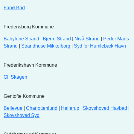
Fanø Bad
Fredensborg Kommune
Babylone Strand
|
Bjerre Strand
|
Nivå Strand
|
Peder Mads
Strand
|
Strandhuse Mikkelborg
|
Syd for Humlebæk Havn
Frederikshavn Kommune
Gl. Skagen
Gentofte Kommune
Bellevue
|
Charlottenlund
|
Hellerup
|
Skovshoved Havbad
|
Skovshoved Syd